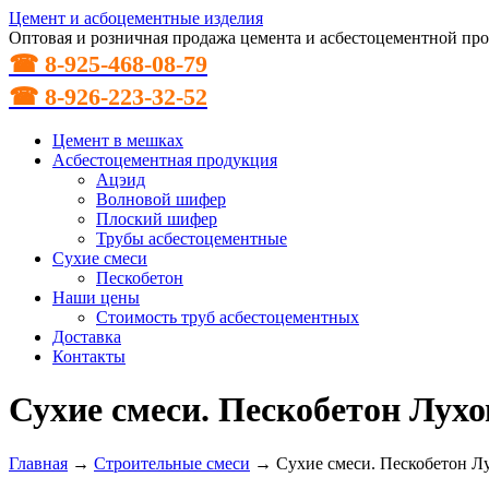
Цемент и асбоцементные изделия
Оптовая и розничная продажа цемента и асбестоцементной пр
☎ 8-925-468-08-79
☎ 8-926-223-32-52
Цемент в мешках
Асбестоцементная продукция
Ацэид
Волновой шифер
Плоский шифер
Трубы асбестоцементные
Сухие смеси
Пескобетон
Наши цены
Стоимость труб асбестоцементных
Доставка
Контакты
Сухие смеси. Пескобетон Лух
Главная
→
Строительные смеси
→
Сухие смеси. Пескобетон 