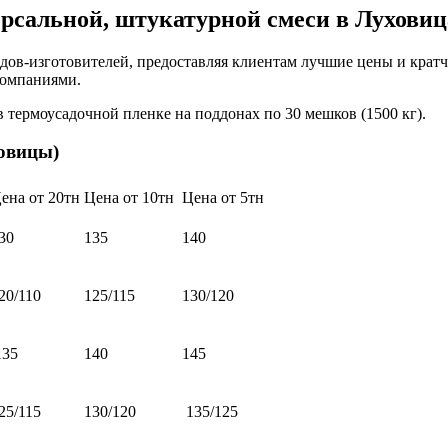
ерсальной, штукатурной смеси в Луховиц
ов-изготовителей, предоставляя клиентам лучшие цены и крат
 компаниями.
в термоусадочной пленке на поддонах по 30 мешков (1500 кг).
ховицы)
ена от 20тн
Цена от 10тн
Цена от 5тн
30
135
140
20/110
125/115
130/120
35
140
145
25/115
130/120
135/125