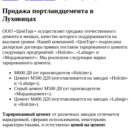
Продажа портландцемента в
Луховицах
ООО «ЦемТорг» осуществляет продажу отечественного
цемента в мешках, качество которого поддерживается на
высоком уровне. Нашей компанией «ЦемТорг» подписаны
дилерские договора прямых поставок тарированного цемента
следующих предприятий: «Holcim», «Lafarge» и
«Мордовцемент». Мы реализуем следующие марки
тарированного цемента:
М600 Д0 (от производителя «Holcim»);
Цемент M500 Д20 (изготавливается на заводах «Holcim»
и «Lafarge»);
Серый цемент М500 Д0 (от производителя
«Мордовцемент»);
Цемент М400 Д20 (изготавливается на заводах «Lafarge»
и «Holcim»).
Тарированный цемент
от различных заводов отличается
маркировкой, сферами использования, некоторыми
характеристиками, и естественно
ценой на цемент
.