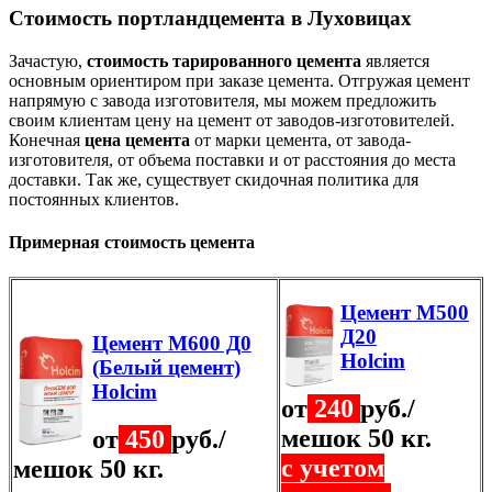
Стоимость портландцемента в Луховицах
Зачастую,
стоимость тарированного цемента
является
основным ориентиром при заказе цемента. Отгружая цемент
напрямую с завода изготовителя, мы можем предложить
своим клиентам цену на цемент от заводов-изготовителей.
Конечная
цена цемента
от марки цемента, от завода-
изготовителя, от объема поставки и от расстояния до места
доставки. Так же, существует скидочная политика для
постоянных клиентов.
Примерная стоимость цемента
Цемент М500
Д20
Цемент М600 Д0
Holcim
(Белый цемент)
Holcim
от
240
руб./
мешок 50 кг.
от
450
руб./
с учетом
мешок 50 кг.