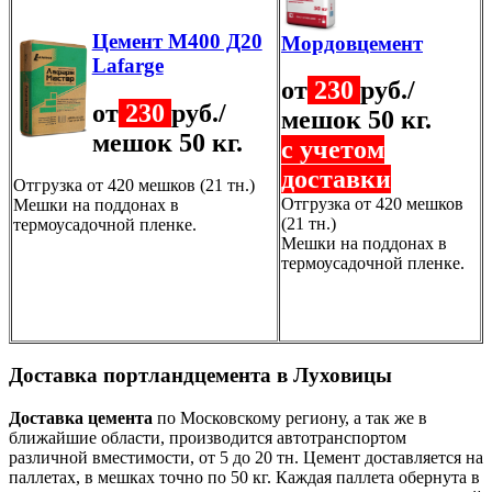
Цемент М400 Д20
Мордовцемент
Lafarge
от
230
руб./
от
230
руб./
мешок 50 кг.
мешок 50 кг.
с учетом
доставки
Отгрузка от 420 мешков (21 тн.)
Отгрузка от 420 мешков
Мешки на поддонах в
(21 тн.)
термоусадочной пленке.
Мешки на поддонах в
термоусадочной пленке.
Доставка портландцемента в Луховицы
Доставка цемента
по Московскому региону, а так же в
ближайшие области, производится автотранспортом
различной вместимости, от 5 до 20 тн. Цемент доставляется на
паллетах, в мешках точно по 50 кг. Каждая паллета обернута в